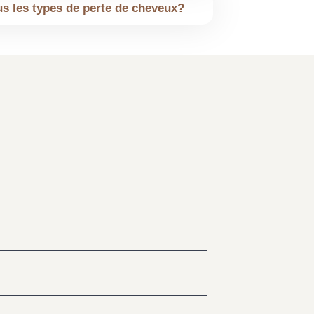
us les types de perte de cheveux?
oi profissional, atenciosa e
m bem haja especialmente à
 serviços!