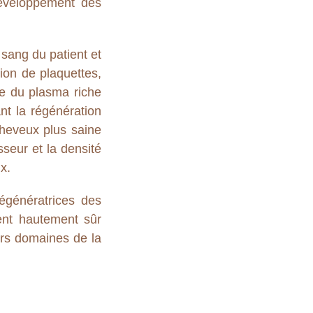
développement des
 sang du patient et
tion de plaquettes,
ie du plasma riche
ant la régénération
cheveux plus saine
seur et la densité
x.
régénératrices des
ent hautement sûr
ers domaines de la