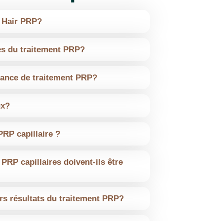
to boa, todas as indicações
 Recomendo estes serviços,
 Hair PRP?
 outra. Muito obrigado por
res du traitement PRP?
ance de traitement PRP?
ux?
 PRP capillaire ?
 sucedida numa empresa
PRP capillaires doivent-ils être
ânia da Capilart que me
a ajuda. Recomendo a toda a
s résultats du traitement PRP?