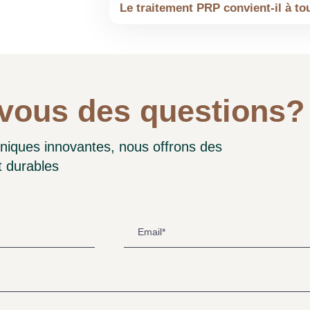
Le traitement PRP convient-il à to
Sofia Matos
serviços excepcionais . A equipa f
vous des questions?
sponder às minhas perguntas. U
niques innovantes, nous offrons des
 Data Recomendo fortemente seus
t durables