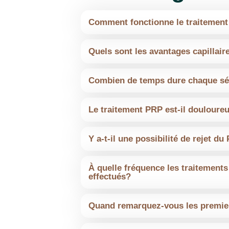
 inchado, a recuperação foi mui
á risca e correu tudo super bem.
Comment fonctionne le traitement
nesta clinica do que em qualquer
Quels sont les avantages capillai
todo o profissionalismo !
Combien de temps dure chaque sé
Le traitement PRP est-il douloure
André Costa
Y a-t-il une possibilité de rejet du
brigado. Após uma tentativa mal
À quelle fréquence les traitements 
antes capilares descobri a Drª T
effectués?
adas que eu tinha. Obrigado pel
Quand remarquez-vous les premier
gente sem dúvida 😉