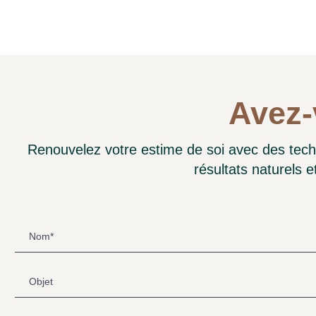
5 estrelas! A Capilart tem 
Avez-
sempre disponível para re
Renouvelez votre estime de soi avec des tech
Dra Tânia
résultats naturels e